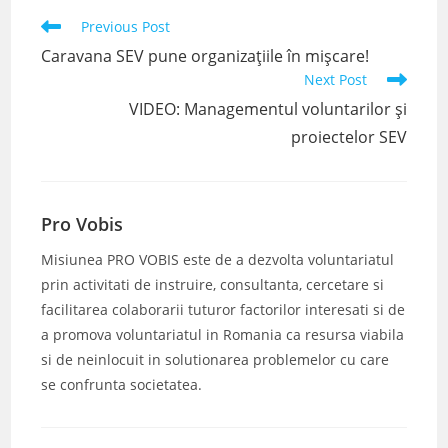
Read
Previous Post
more
Caravana SEV pune organizațiile în mișcare!
articles
Next Post
VIDEO: Managementul voluntarilor și
proiectelor SEV
Pro Vobis
Misiunea PRO VOBIS este de a dezvolta voluntariatul
prin activitati de instruire, consultanta, cercetare si
facilitarea colaborarii tuturor factorilor interesati si de
a promova voluntariatul in Romania ca resursa viabila
si de neinlocuit in solutionarea problemelor cu care
se confrunta societatea.