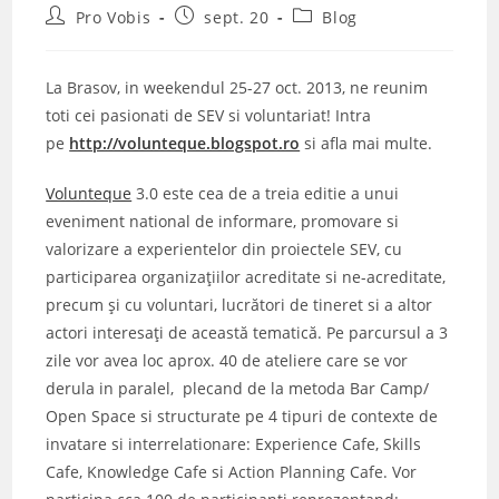
Post
Post
Post
Pro Vobis
sept. 20
Blog
author:
published:
category:
La Brasov, in weekendul 25-27 oct. 2013, ne reunim
toti cei pasionati de SEV si voluntariat! Intra
pe
http://volunteque.blogspot.ro
si afla mai multe.
Volunteque
3.0 este cea de a treia editie a unui
eveniment national de informare, promovare si
valorizare a experientelor din proiectele SEV, cu
participarea organizaţiilor acreditate si ne-acreditate,
precum şi cu voluntari, lucrători de tineret si a altor
actori interesaţi de această tematică. Pe parcursul a 3
zile vor avea loc aprox. 40 de ateliere care se vor
derula in paralel, plecand de la metoda Bar Camp/
Open Space si structurate pe 4 tipuri de contexte de
invatare si interrelationare: Experience Cafe, Skills
Cafe, Knowledge Cafe si Action Planning Cafe. Vor