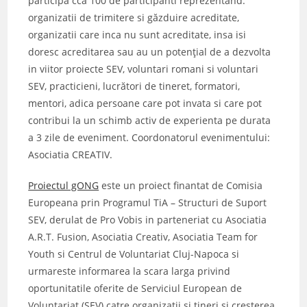
participa cca 100 de participanti reprezentand:
organizatii de trimitere si găzduire acreditate,
organizatii care inca nu sunt acreditate, insa isi
doresc acreditarea sau au un potenţial de a dezvolta
in viitor proiecte SEV, voluntari romani si voluntari
SEV, practicieni, lucrători de tineret, formatori,
mentori, adica persoane care pot invata si care pot
contribui la un schimb activ de experienta pe durata
a 3 zile de eveniment. Coordonatorul evenimentului:
Asociatia CREATIV.
Proiectul gONG
este un proiect finantat de Comisia
Europeana prin Programul TiA – Structuri de Suport
SEV, derulat de Pro Vobis in parteneriat cu Asociatia
A.R.T. Fusion, Asociatia Creativ, Asociatia Team for
Youth si Centrul de Voluntariat Cluj-Napoca si
urmareste informarea la scara larga privind
oportunitatile oferite de Serviciul European de
Voluntariat (SEV) catre organizatii si tineri si cresterea