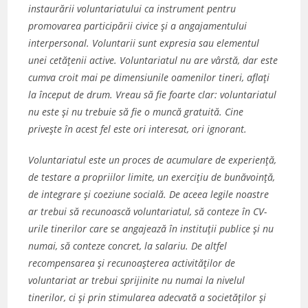
instaurării voluntariatului ca instrument pentru
promovarea participării civice şi a angajamentului
interpersonal. Voluntarii sunt expresia sau elementul
unei cetăţenii active. Voluntariatul nu are vârstă, dar este
cumva croit mai pe dimensiunile oamenilor tineri, aflaţi
la început de drum. Vreau să fie foarte clar: voluntariatul
nu este şi nu trebuie să fie o muncă gratuită. Cine
priveşte în acest fel este ori interesat, ori ignorant.
Voluntariatul este un proces de acumulare de experienţă,
de testare a propriilor limite, un exerciţiu de bunăvoinţă,
de integrare şi coeziune socială. De aceea legile noastre
ar trebui să recunoască voluntariatul, să conteze în CV-
urile tinerilor care se angajează în instituţii publice şi nu
numai, să conteze concret, la salariu. De altfel
recompensarea şi recunoaşterea activităţilor de
voluntariat ar trebui sprijinite nu numai la nivelul
tinerilor, ci şi prin stimularea adecvată a societăţilor şi