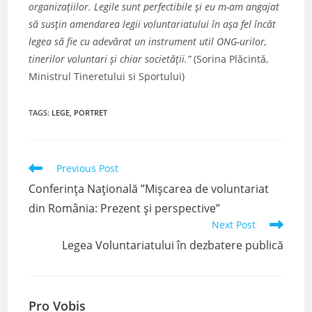
organizaţiilor. Legile sunt perfectibile şi eu m-am angajat
să susţin amendarea legii voluntariatului în aşa fel încât
legea să fie cu adevărat un instrument util ONG-urilor,
tinerilor voluntari şi chiar societăţii.”
(Sorina Plăcintă,
Ministrul Tineretului si Sportului)
TAGS
:
LEGE
,
PORTRET
Read
Previous Post
more
Conferința Națională ”Mișcarea de voluntariat
articles
din România: Prezent și perspective”
Next Post
Legea Voluntariatului în dezbatere publică
Pro Vobis