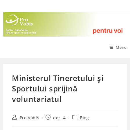
Skip
to
content
Menu
Ministerul Tineretului și
Sportului sprijină
voluntariatul
Post
Post
Post
Pro Vobis
dec. 4
Blog
author:
published:
category: