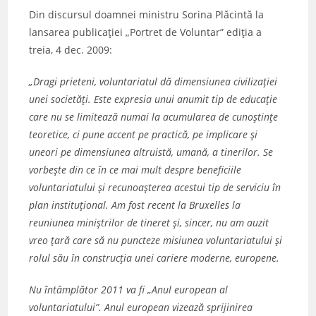
Din discursul doamnei ministru Sorina Plăcintă la
lansarea publicaţiei „Portret de Voluntar” ediţia a
treia, 4 dec. 2009:
„Dragi prieteni, voluntariatul dă dimensiunea civilizaţiei
unei societăţi. Este expresia unui anumit tip de educaţie
care nu se limitează numai la acumularea de cunoştinţe
teoretice, ci pune accent pe practică, pe implicare şi
uneori pe dimensiunea altruistă, umană, a tinerilor. Se
vorbeşte din ce în ce mai mult despre beneficiile
voluntariatului şi recunoaşterea acestui tip de serviciu în
plan instituţional. Am fost recent la Bruxelles la
reuniunea miniştrilor de tineret şi, sincer, nu am auzit
vreo ţară care să nu puncteze misiunea voluntariatului şi
rolul său în construcţia unei cariere moderne, europene.
Nu întâmplător 2011 va fi „Anul european al
voluntariatului”. Anul european vizează sprijinirea