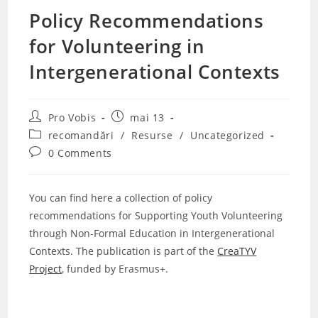
Policy Recommendations
for Volunteering in
Intergenerational Contexts
Post
Post
Pro Vobis
mai 13
author:
published:
Post
recomandări
/
Resurse
/
Uncategorized
category:
Post
0 Comments
comments:
You can find here a collection of policy
recommendations for Supporting Youth Volunteering
through Non-Formal Education in Intergenerational
Contexts. The publication is part of the
CreaTYV
Project
, funded by Erasmus+.