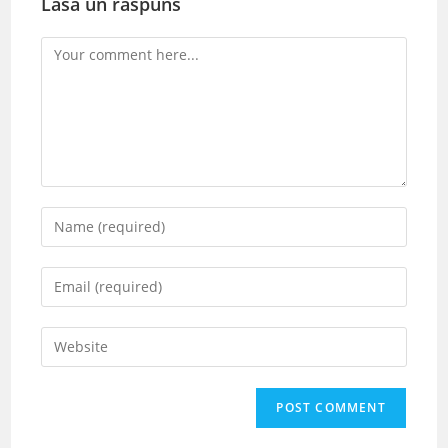
Lasă un răspuns
Comment
Enter
your
name
Enter
or
your
username
email
Enter
to
address
your
comment
to
website
comment
URL
(optional)