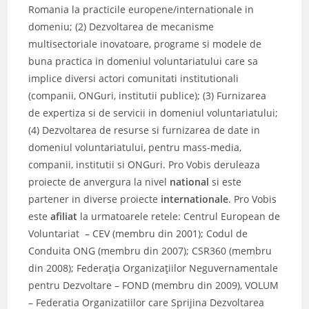
Romania la practicile europene/internationale in
domeniu; (2) Dezvoltarea de mecanisme
multisectoriale inovatoare, programe si modele de
buna practica in domeniul voluntariatului care sa
implice diversi actori comunitati institutionali
(companii, ONGuri, institutii publice); (3) Furnizarea
de expertiza si de servicii in domeniul voluntariatului;
(4) Dezvoltarea de resurse si furnizarea de date in
domeniul voluntariatului, pentru mass-media,
companii, institutii si ONGuri. Pro Vobis deruleaza
proiecte de anvergura la nivel
national
si este
partener in diverse proiecte
internationale
. Pro Vobis
este
afiliat
la urmatoarele retele: Centrul European de
Voluntariat – CEV (membru din 2001); Codul de
Conduita ONG (membru din 2007); CSR360 (membru
din 2008); Federaţia Organizaţiilor Neguvernamentale
pentru Dezvoltare – FOND (membru din 2009), VOLUM
– Federatia Organizatiilor care Sprijina Dezvoltarea