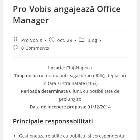
Pro Vobis angajează Office
Manager
Post
Post
Post
Pro Vobis
oct. 29
Blog
author:
published:
category:
Post
0 Comments
comments:
Locatia:
Cluj-Napoca
Timp de lucru:
norma intreaga, birou (90%), deplasari
in tara si strainatate (10%)
Perioada determinata
6 luni, cu posibilitate de
prelungire
Data de incepere propusa
: 01/12/2014
Principale responsabilitati
Gestioneaza relatiile cu publicul si corespondenta