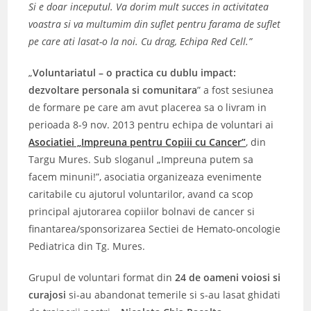
Si e doar inceputul. Va dorim mult succes in activitatea
voastra si va multumim din suflet pentru farama de suflet
pe care ati lasat-o la noi. Cu drag, Echipa Red Cell.”
„
Voluntariatul – o practica cu dublu impact:
dezvoltare personala si comunitara
” a fost sesiunea
de formare pe care am avut placerea sa o livram in
perioada 8-9 nov. 2013 pentru echipa de voluntari ai
Asociatiei „Impreuna pentru Copiii cu Cancer”
, din
Targu Mures. Sub sloganul „Impreuna putem sa
facem minuni!”, asociatia organizeaza evenimente
caritabile cu ajutorul voluntarilor, avand ca scop
principal ajutorarea copiilor bolnavi de cancer si
finantarea/sponsorizarea Sectiei de Hemato-oncologie
Pediatrica din Tg. Mures.
Grupul de voluntari format din
24 de oameni voiosi si
curajosi
si-au abandonat temerile si s-au lasat ghidati