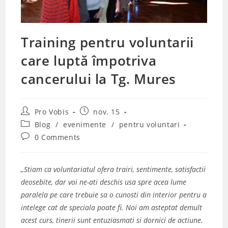
Training pentru voluntarii
care luptă împotriva
cancerului la Tg. Mures
Post
Post
Pro Vobis
nov. 15
author:
published:
Post
Blog
/
evenimente
/
pentru voluntari
category:
Post
0 Comments
comments:
„Stiam ca voluntariatul ofera trairi, sentimente, satisfactii
deosebite, dar voi ne-ati deschis usa spre acea lume
paralela pe care trebuie sa o cunosti din interior pentru a
intelege cat de speciala poate fi. Noi am asteptat demult
acest curs, tinerii sunt entuziasmati si dornici de actiune.