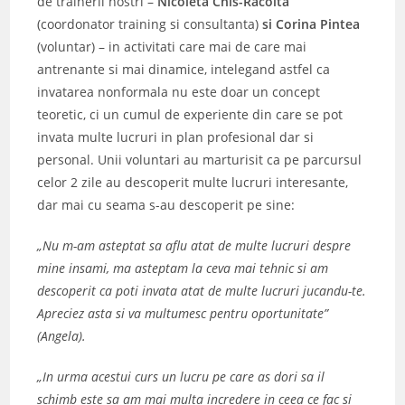
de trainerii nostri –
Nicoleta Chis-Racolta
(coordonator training si consultanta)
si Corina Pintea
(voluntar) – in activitati care mai de care mai
antrenante si mai dinamice, intelegand astfel ca
invatarea nonformala nu este doar un concept
teoretic, ci un cumul de experiente din care se pot
invata multe lucruri in plan profesional dar si
personal. Unii voluntari au marturisit ca pe parcursul
celor 2 zile au descoperit multe lucruri interesante,
dar mai cu seama s-au descoperit pe sine:
„Nu m-am asteptat sa aflu atat de multe lucruri despre
mine insami, ma asteptam la ceva mai tehnic si am
descoperit ca poti invata atat de multe lucruri jucandu-te.
Apreciez asta si va multumesc pentru oportunitate”
(Angela).
„In urma acestui curs un lucru pe care as dori sa il
schimb este sa am mai multa incredere in ceea ce fac si