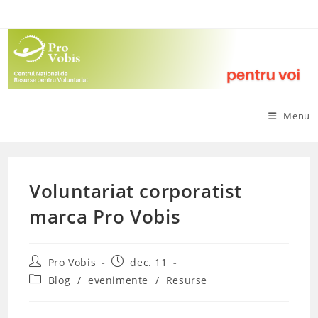
Skip
to
content
Menu
Voluntariat corporatist
marca Pro Vobis
Post
Post
Pro Vobis
dec. 11
author:
published:
Post
Blog
/
evenimente
/
Resurse
category: