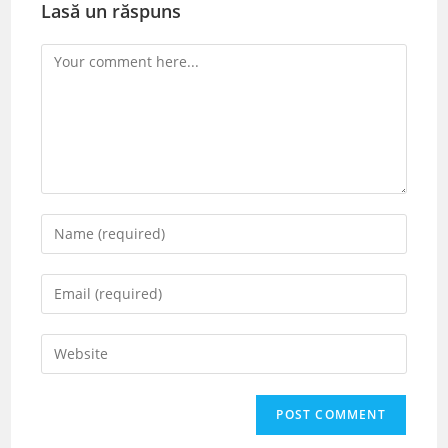
Lasă un răspuns
Comment
Enter
your
name
Enter
or
your
username
email
Enter
to
address
your
comment
to
website
comment
URL
(optional)