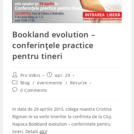
Bookland evolution –
conferințele practice
pentru tineri
Post
Post
Pro Vobis
apr. 29
author:
published:
Post
Blog
/
evenimente
/
Resurse
category:
Post
0 Comments
comments:
In data de 29 aprilie 2015, colega noastra Cristina
Rigman le va vorbi tinerilor la confrinta de la Cluj-
Napoca Bookland evolution – conferintele pentru
tineri. Detalii
aici
!