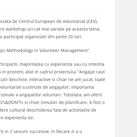
anizata de Centrul European de Voluntariat (CEV).
fere workshop-uri cat mai variate pe aceasta tema.
 participat organizatii din peste 20 tari.
 Steps Methodology in Volunteer Management”.
icipanti, majoritatea cu experienta sau cu intentia
 in prezent, atat in cadrul proiectului “Angajat caut
utii deschise, interactive si chiar ne-am jucat, toate
 voluntariat sustinute de angajator: importanta
personale a angajatilor voluntari. Totodata, am oferit
’s&DON’Ts si chiar simulari de planificare. A fost o
re cultural deschiderea fata de activitatile de
in experienta lor.
in 2 sesiuni succesive, in fiecare zi a o