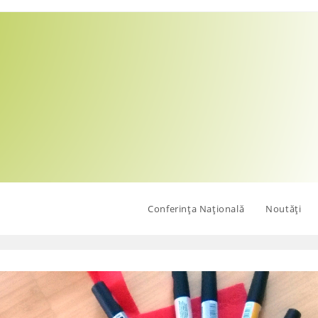
Conferința Națională
Noutăți