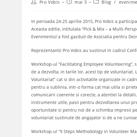
Post
Post
Post
Pro Vobis
mai 5
Blog
/
evenim
author:
published:
category:
In perioada 24-25 aprilie 2015, Pro Vobis a particip
Aceasta editie, intitulata “Pick & Mix – a Multi-Per
Evenimentul a fost gazduit de Asociatia pentru Dezvol
Reprezentantii Pro Vobis au sustinut in cadrul Con
Workshop-ul “Facilitating Employee Volunteering”, s
de a dezvolta, in tarile lor, acest tip de voluntaria
Voluntariat” cat si din activitatile organizate in ca
pentru a sublinia, intr-o forma cat mai utila si pri
comunicarii coerente si corecte, a atentiei la detalii,
instrumente utile, pasii pentru dezvoltarea unui pro
oportunitate si pentru noi de a schimba impresii pe
voluntariat sustinute de angajator si de a ne cunoas
Workshop-ul “9 Steps Methodology in Volunteer Manage