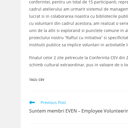
conferintei, pentru un total de 15 participanti, repr
cadrul atelierului am urmarit sistemul de managemen
lucrat si in colaborarea noastra cu bibliotecile publ
cu voluntarii din cadrul acestora, am realizat o serie
unii de la altii si explorand si punctele comune in 
proiectului nostru “Raftul cu initiativa” si specifici
institutii publice sa implice voluntari in activitatile l
Finalul celor 2 zile petrecute la Conferinta CEV din
schimb cultural extraordinar, pus in valoare de o lo
TAGS
:
CEV
Read
Previous Post
more
Suntem membri EVEN – Employee Volunteeri
articles