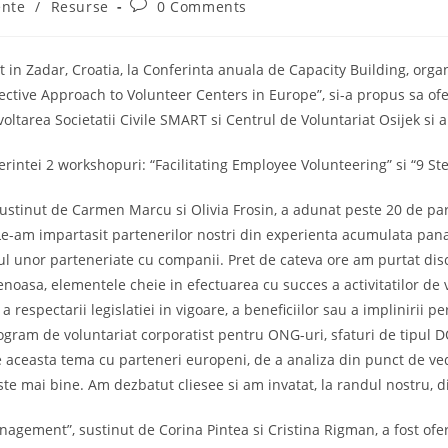
Post
ente
/
Resurse
0 Comments
comments:
at in Zadar, Croatia, la Conferinta anuala de Capacity Building, org
spective Approach to Volunteer Centers in Europe”, si-a propus sa o
tarea Societatii Civile SMART si Centrul de Voluntariat Osijek si au
ferintei 2 workshopuri: “Facilitating Employee Volunteering” si “9
ustinut de Carmen Marcu si Olivia Frosin, a adunat peste 20 de part
t. Le-am impartasit partenerilor nostri din experienta acumulata pana
drul unor parteneriate cu companii. Pret de cateva ore am purtat disc
etenoasa, elementele cheie in efectuarea cu succes a activitatilor de
 a respectarii legislatiei in vigoare, a beneficiilor sau a implinirii 
gram de voluntariat corporatist pentru ONG-uri, sfaturi de tipul DO
 aceasta tema cu parteneri europeni, de a analiza din punct de vede
te mai bine. Am dezbatut cliesee si am invatat, la randul nostru, d
ment”, sustinut de Corina Pintea si Cristina Rigman, a fost oferit 