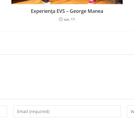
Experiența EVS – George Manea
iun. 11
Enter
Ent
your
you
email
web
address
UR