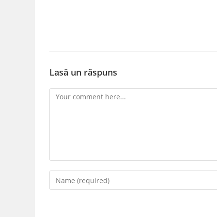
Lasă un răspuns
Comment
Enter
your
name
or