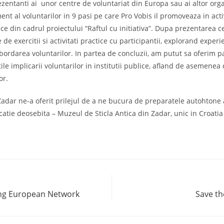
ezentanti ai unor centre de voluntariat din Europa sau ai altor organ
t al voluntarilor in 9 pasi pe care Pro Vobis il promoveaza in activ
ice din cadrul proiectului “Raftul cu initiativa”. Dupa prezentarea 
 de exercitii si activitati practice cu participantii, explorand exper
abordarea voluntarilor. In partea de concluzii, am putut sa oferim 
tatile implicarii voluntarilor in institutii publice, afland de asemen
or.
 Zadar ne-a oferit prilejul de a ne bucura de preparatele autohtone a
catie deosebita – Muzeul de Sticla Antica din Zadar, unic in Croatia 
ng European Network
Save th