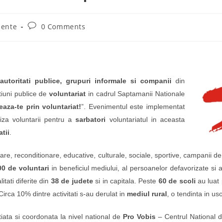
Post
mente
0 Comments
comments:
autoritati publice, grupuri informale si companii
din
iuni publice de
voluntariat
in cadrul Saptamanii Nationale
eaza-te prin voluntariat!
”. Evenimentul este implementat
liza voluntarii pentru a
sarbatori
voluntariatul in aceasta
tii
.
re, reconditionare, educative, culturale, sociale, sportive, campanii d
00 de voluntari
in beneficiul mediului, al persoanelor defavorizate si 
itati diferite din
38 de judete
si in capitala. Peste
60 de scoli
au luat 
 Circa 10% dintre activitati s-au derulat in
mediul rural
, o tendinta in us
itiata si coordonata la nivel national de
Pro Vobis
– Centrul National 