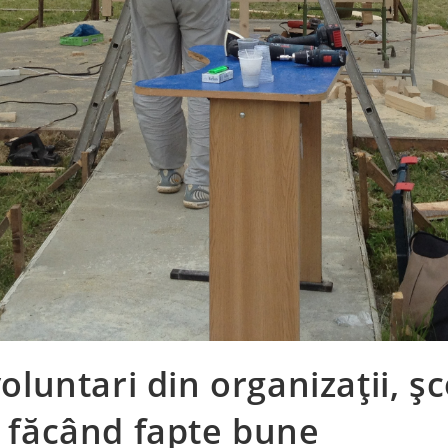
luntari din organizații, șc
 făcând fapte bune