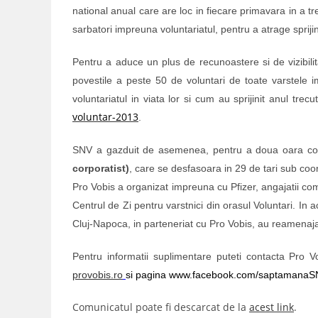
national anual care are loc in fiecare primavara in a tr
sarbatori impreuna voluntariatul, pentru a atrage sprijin
Pentru a aduce un plus de recunoastere si de vizibilit
povestile a peste 50 de voluntari de toate varstele i
voluntariatul in viata lor si cum au sprijinit anul tre
voluntar-2013
.
SNV a gazduit de asemenea, pentru a doua oara consec
corporatist)
, care se desfasoara in 29 de tari sub coo
Pro Vobis a organizat impreuna cu Pfizer, angajatii co
Centrul de Zi pentru varstnici din orasul Voluntari. In 
Cluj-Napoca, in parteneriat cu Pro Vobis, au reamenajat 
Pentru informatii suplimentare puteti contacta Pro 
provobis.ro
si pagina www.facebook.com/
saptamanaSN
Comunicatul poate fi descarcat de la
acest link
.