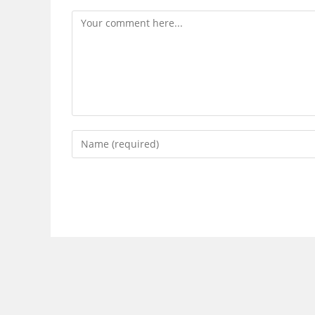
Comment
Enter
your
name
or
username
to
comment