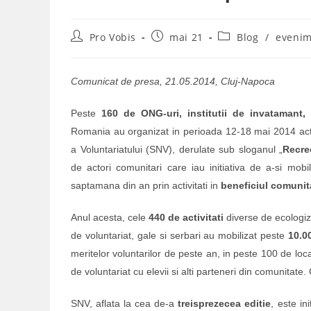
Post
Post
Post
Pro Vobis
mai 21
Blog
/
eveni
author:
published:
category:
C
omunicat de presa, 21.05.2014, Cluj-Napoca
Peste
160 de ONG-uri, institutii de invatamant, 
Romania au organizat in perioada 12-18 mai 2014 act
a Voluntariatului (SNV), derulate sub sloganul „
Recre
de actori comunitari care iau initiativa de a-si mobi
saptamana din an prin activitati in
beneficiul comunita
Anul acesta, cele
440 de activitati
diverse de ecologiza
de voluntariat, gale si serbari au mobilizat peste
10.0
meritelor voluntarilor de peste an, in peste 100 de local
de voluntariat cu elevii si alti parteneri din comunitate.
SNV, aflata la cea de-a
treisprezecea editie
, este in