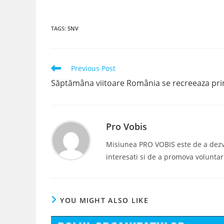
TAGS
:
SNV
Read
Previous Post
more
Săptămâna viitoare România se recreeaza prin
articles
Pro Vobis
Misiunea PRO VOBIS este de a dezvolt
interesati si de a promova voluntar
YOU MIGHT ALSO LIKE