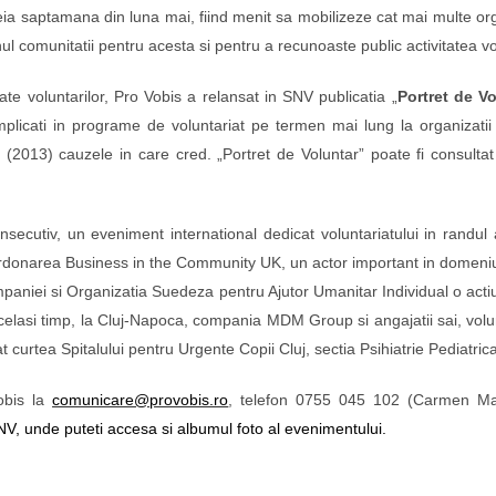
eia saptamana din luna mai, fiind menit sa mobilizeze cat mai multe orga
ul comunitatii pentru acesta si pentru a recunoaste public activitatea vol
ate voluntarilor, Pro Vobis a relansat in SNV publicatia „
Portret de Vo
mplicati in programe de voluntariat pe termen mai lung la organizati
cut (2013) cauzele in care cred. „Portret de Voluntar” poate fi consultat
utiv, un eveniment international dedicat voluntariatului in randul 
rdonarea Business in the Community UK, un actor important in domeniul re
mpaniei si Organizatia Suedeza pentru Ajutor Umanitar Individual o actiu
acelasi timp, la Cluj-Napoca, compania MDM Group si angajatii sai, volunta
curtea Spitalului pentru Urgente Copii Cluj, sectia Psihiatrie Pediatrica
Vobis la
comunicare@provobis.ro
, telefon 0755 045 102 (Carmen Mar
V, unde pute
ti accesa si albumul foto al evenimentului.