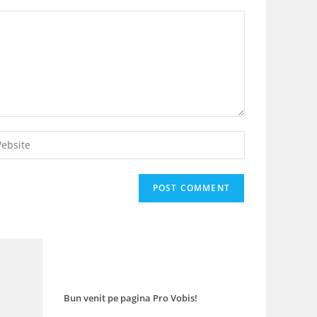
er
r
site
L
tional)
Bun venit pe pagina Pro Vobis!