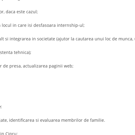
or, daca este cazul;
la locul in care isi desfasoara internship-ul;
lt si integrarea in societate (ajutor la cautarea unui loc de munca, u
stenta tehnica);
r de presa, actualizarea paginii web;
e
:
jate, identificarea si evaluarea membrilor de familie.
din Cipru;