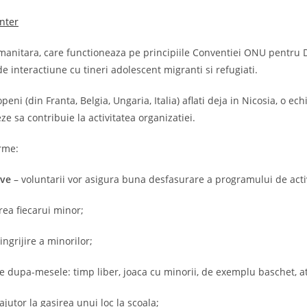
nter
umanitara, care functioneaza pe principiile Conventiei ONU pentru D
de interactiune cu tineri adolescent migranti si refugiati.
openi (din Franta, Belgia, Ungaria, Italia) aflati deja in Nicosia, o
ze sa contribuie la activitatea organizatiei.
orme:
ive
– voluntarii vor asigura buna desfasurare a programului de activi
irea fiecarui minor;
ingrijire a minorilor;
e dupa-mesele: timp liber, joaca cu minorii, de exemplu baschet, ateli
ajutor la gasirea unui loc la scoala;