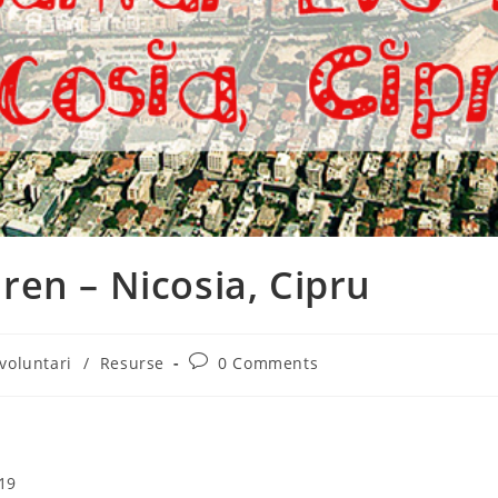
ren – Nicosia, Cipru
Post
voluntari
/
Resurse
0 Comments
comments:
019