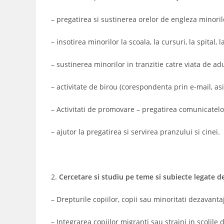
– pregatirea si sustinerea orelor de engleza minoril
– insotirea minorilor la scoala, la cursuri, la spital, 
– sustinerea minorilor in tranzitie catre viata de adu
– activitate de birou (corespondenta prin e-mail, asi
– Activitati de promovare – pregatirea comunicatelo
– ajutor la pregatirea si servirea pranzului si cinei.
2.
Cercetare si studiu pe teme si subiecte legate d
– Drepturile copiilor, copii sau minoritati dezavanta
– Integrarea copiilor migranti sau straini in scolile 