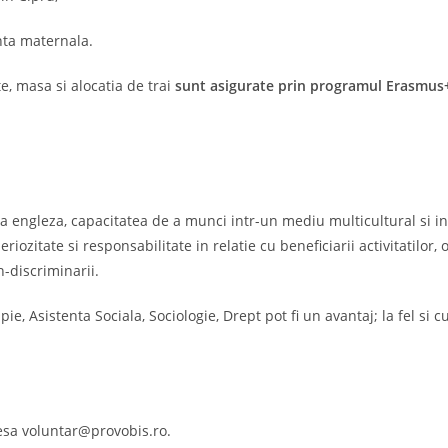
enta maternala.
e, masa si alocatia de trai
sunt asigurate prin programul Erasmus
mba engleza, capacitatea de a munci intr-un mediu multicultural si in 
a seriozitate si responsabilitate in relatie cu beneficiarii activitatilor
-discriminarii.
pie, Asistenta Sociala, Sociologie, Drept pot fi un avantaj; la fel si
esa voluntar@provobis.ro.