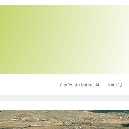
Conferința Națională
Noutăți