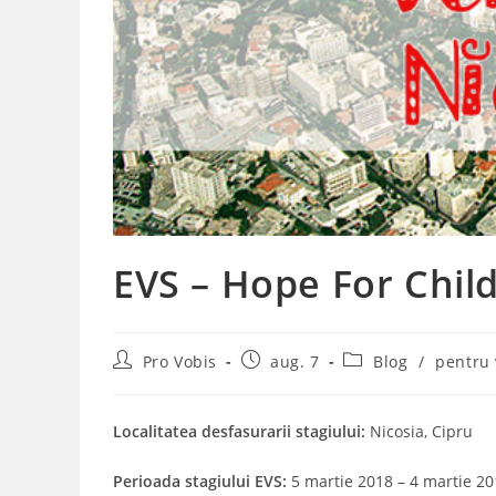
EVS – Hope For Child
Post
Post
Post
Pro Vobis
aug. 7
Blog
/
pentru 
author:
published:
category:
Localitatea desfasurarii stagiului:
Nicosia, Cipru
Perioada stagiului EVS:
5 martie 2018 – 4 martie 2