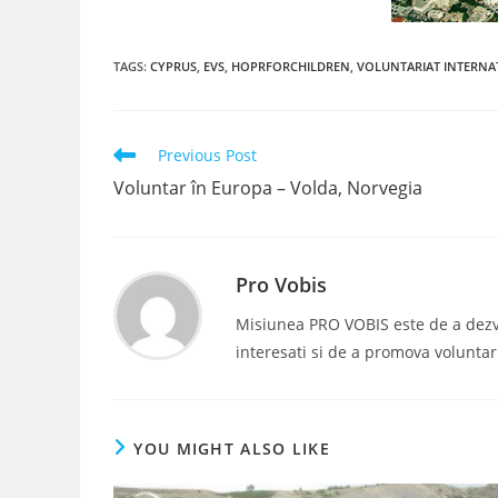
TAGS
:
CYPRUS
,
EVS
,
HOPRFORCHILDREN
,
VOLUNTARIAT INTERNA
Read
Previous Post
more
Voluntar în Europa – Volda, Norvegia
articles
Pro Vobis
Misiunea PRO VOBIS este de a dezvolt
interesati si de a promova voluntar
YOU MIGHT ALSO LIKE