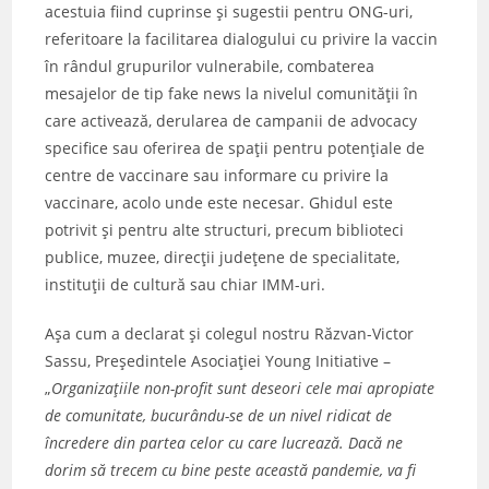
acestuia fiind cuprinse și sugestii pentru ONG-uri,
referitoare la facilitarea dialogului cu privire la vaccin
în rândul grupurilor vulnerabile, combaterea
mesajelor de tip fake news la nivelul comunității în
care activează, derularea de campanii de advocacy
specifice sau oferirea de spații pentru potențiale de
centre de vaccinare sau informare cu privire la
vaccinare, acolo unde este necesar. Ghidul este
potrivit și pentru alte structuri, precum biblioteci
publice, muzee, direcții județene de specialitate,
instituții de cultură sau chiar IMM-uri.
Așa cum a declarat și colegul nostru Răzvan-Victor
Sassu, Președintele Asociației Young Initiative –
„
Organizațiile non-profit sunt deseori cele mai apropiate
de comunitate, bucurându-se de un nivel ridicat de
încredere din partea celor cu care lucrează. Dacă ne
dorim să trecem cu bine peste această pandemie, va fi