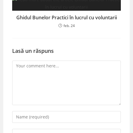
Ghidul Bunelor Practici în lucrul cu voluntarii
feb. 24
Lasă un răspuns
Comment
Enter
your
name
Enter