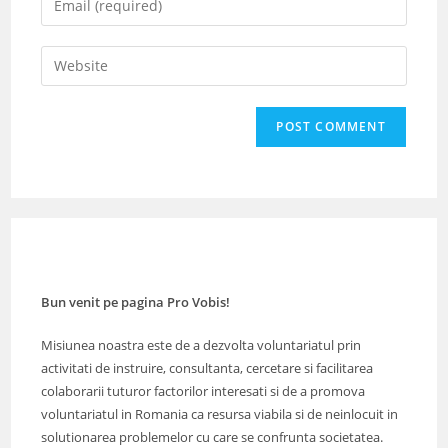
or
your
username
email
Enter
to
address
your
comment
to
website
comment
URL
(optional)
Bun venit pe pagina Pro Vobis!
Misiunea noastra este de a dezvolta voluntariatul prin
activitati de instruire, consultanta, cercetare si facilitarea
colaborarii tuturor factorilor interesati si de a promova
voluntariatul in Romania ca resursa viabila si de neinlocuit in
solutionarea problemelor cu care se confrunta societatea.