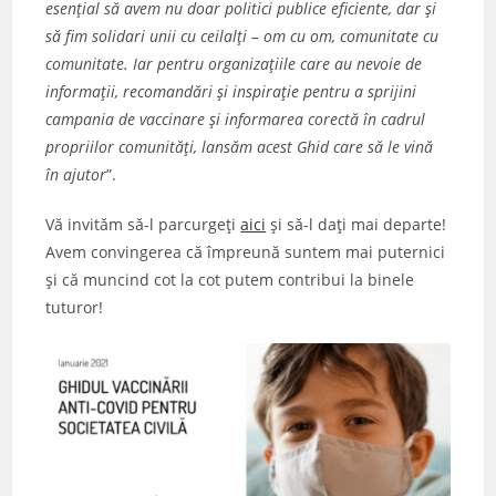
esențial să avem nu doar politici publice eficiente, dar și
să fim solidari unii cu ceilalți – om cu om, comunitate cu
comunitate. Iar pentru organizațiile care au nevoie de
informații, recomandări și inspirație pentru a sprijini
campania de vaccinare și informarea corectă în cadrul
propriilor comunități, lansăm acest Ghid care să le vină
în ajutor
”.
Vă invităm să-l parcurgeți
aici
și să-l dați mai departe!
Avem convingerea că împreună suntem mai puternici
și că muncind cot la cot putem contribui la binele
tuturor!