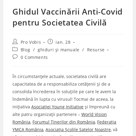
Ghidul Vaccinării Anti-Covid
pentru Societatea Civilă
Post
Post
Pro Vobis
ian. 28
author:
published:
Post
Blog
/
ghiduri și manuale
/
Resurse
category:
Post
0 Comments
comments:
În circumstanțele actuale, societatea civilă are
capacitatea de a responsabiliza cetățenii și de a
consolida încrederea în soluțiile pe care le avem la
îndemână în lupta cu virusul! Tocmai de aceea, la
inițiativa
Asociației Young Initiative
și împreună cu
alte patru organizații partenere –
World Vision
România
,
Forumul Tinerilor din România
,
Federația
YMCA România
,
Asociația Școlile Satelor Noastre
, vă