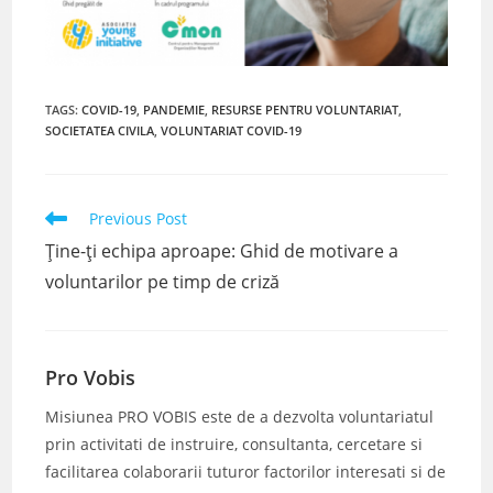
TAGS
:
COVID-19
,
PANDEMIE
,
RESURSE PENTRU VOLUNTARIAT
,
SOCIETATEA CIVILA
,
VOLUNTARIAT COVID-19
Read
Previous Post
more
Ține-ți echipa aproape: Ghid de motivare a
articles
voluntarilor pe timp de criză
Pro Vobis
Misiunea PRO VOBIS este de a dezvolta voluntariatul
prin activitati de instruire, consultanta, cercetare si
facilitarea colaborarii tuturor factorilor interesati si de