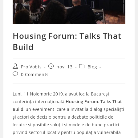
Housing Forum: Talks That
Build
Post
Post
Post
Pro Vobis
nov. 13
Blog
author:
published:
category:
Post
0 Comments
comments:
Luni, 11 Noiembrie 2019, a avut loc la București
conferința internațională
Housing Forum: Talks That
Build
, un eveniment care a invitat la dialog specialiști
și actori de decizie pentru a dezbate politicile de
locuire și posibile soluții și modele de bune practici
privind sectorul locativ pentru populația vulnerabilă