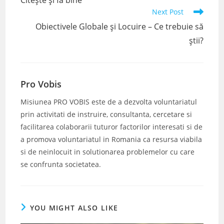
Citește și fă bine
articles
Next Post
Obiectivele Globale și Locuire – Ce trebuie să
știi?
Pro Vobis
Misiunea PRO VOBIS este de a dezvolta voluntariatul
prin activitati de instruire, consultanta, cercetare si
facilitarea colaborarii tuturor factorilor interesati si de
a promova voluntariatul in Romania ca resursa viabila
si de neinlocuit in solutionarea problemelor cu care
se confrunta societatea.
YOU MIGHT ALSO LIKE