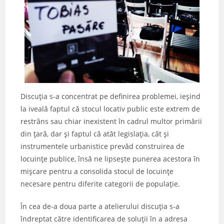
Discuția s-a concentrat pe definirea problemei, ieșind
la iveală faptul că stocul locativ public este extrem de
restrâns sau chiar inexistent în cadrul multor primării
din țară, dar și faptul că atât legislația, cât și
instrumentele urbanistice prevăd construirea de
locuințe publice, însă ne lipsește punerea acestora în
mișcare pentru a consolida stocul de locuințe
necesare pentru diferite categorii de populație.
În cea de-a doua parte a atelierului discuția s-a
îndreptat către identificarea de soluții în a adresa