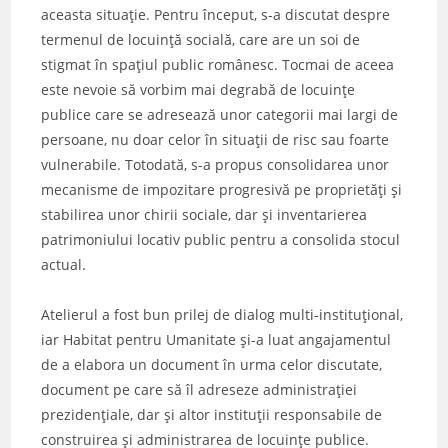
aceasta situație. Pentru început, s-a discutat despre
termenul de locuință socială, care are un soi de
stigmat în spațiul public românesc. Tocmai de aceea
este nevoie să vorbim mai degrabă de locuințe
publice care se adresează unor categorii mai largi de
persoane, nu doar celor în situații de risc sau foarte
vulnerabile. Totodată, s-a propus consolidarea unor
mecanisme de impozitare progresivă pe proprietăți și
stabilirea unor chirii sociale, dar și inventarierea
patrimoniului locativ public pentru a consolida stocul
actual.
Atelierul a fost bun prilej de dialog multi-instituțional,
iar Habitat pentru Umanitate și-a luat angajamentul
de a elabora un document în urma celor discutate,
document pe care să îl adreseze administrației
prezidențiale, dar și altor instituții responsabile de
construirea și administrarea de locuințe publice.