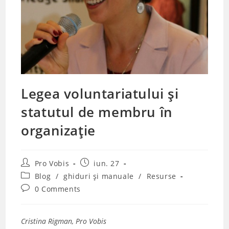
Legea voluntariatului și
statutul de membru în
organizație
Post
Post
Pro Vobis
iun. 27
author:
published:
Post
Blog
/
ghiduri și manuale
/
Resurse
category:
Post
0 Comments
comments:
Cristina Rigman, Pro Vobis