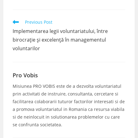
Read
Previous Post
more
Implementarea legii voluntariatului, între
articles
birocrație și excelență în managementul
voluntarilor
Pro Vobis
Misiunea PRO VOBIS este de a dezvolta voluntariatul
prin activitati de instruire, consultanta, cercetare si
facilitarea colaborarii tuturor factorilor interesati si de
a promova voluntariatul in Romania ca resursa viabila
si de neinlocuit in solutionarea problemelor cu care
se confrunta societatea.