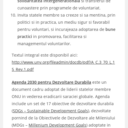
solidaritatea intergenerationala
si transferul de
cunoastere prin programele de voluntariat.
Invita statele membre sa creeze si sa mentina, prin
politici si in practica, un mediu sigur si favorabil
pentru voluntari, si incurajeaza adoptarea de
bune
practici
in promovarea, facilitarea si
managementul voluntarilor.
Textul integral este disponibil aici:
http://www.unv.org/fileadmin/docdb/pdf/A_C.3_70_L.1
5_Rev.1.pdf
Agenda 2030 pentru Dezvoltare Durabila
este un
document cadru adoptat de liderii statelor membre
ONU in vederea eradicarii saraciei globale. Agenda
include un set de 17 obiective de dezvoltare durabila
(
SDGs – Sustainable Development Goals
), dezvoltate
pornind de la Obiectivele de Dezvoltare ale Mileniului
(MDGs –
Millenium Development Goals
) adoptate in