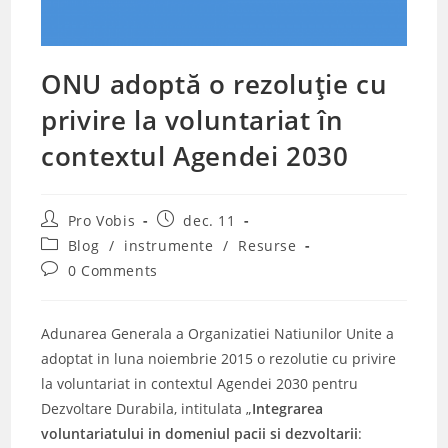
ONU adoptă o rezoluție cu
privire la voluntariat în
contextul Agendei 2030
Post
Post
Pro Vobis
dec. 11
author:
published:
Post
Blog
/
instrumente
/
Resurse
category:
Post
0 Comments
comments:
Adunarea Generala a Organizatiei Natiunilor Unite a
adoptat in luna noiembrie 2015 o rezolutie cu privire
la voluntariat in contextul Agendei 2030 pentru
Dezvoltare Durabila, intitulata „
Integrarea
voluntariatului in domeniul pacii si dezvoltarii
: