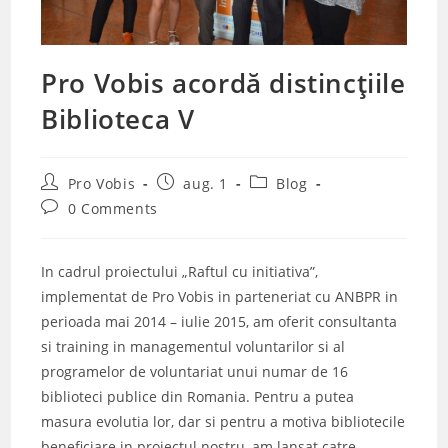
Pro Vobis acordă distincțiile
Biblioteca V
Post
Post
Post
Pro Vobis
aug. 1
Blog
author:
published:
category:
Post
0 Comments
comments:
In cadrul proiectului „Raftul cu initiativa”,
implementat de Pro Vobis in parteneriat cu ANBPR in
perioada mai 2014 – iulie 2015, am oferit consultanta
si training in managementul voluntarilor si al
programelor de voluntariat unui numar de 16
biblioteci publice din Romania. Pentru a putea
masura evolutia lor, dar si pentru a motiva bibliotecile
beneficiare in proiectul nostru, am lansat catre