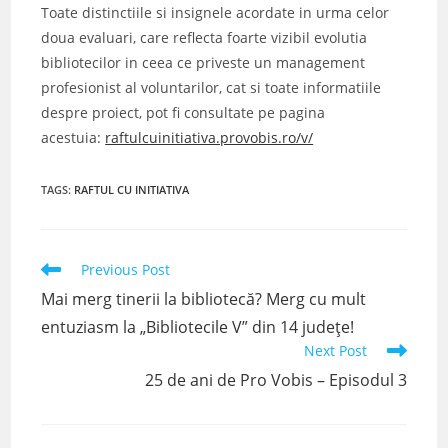
Toate distinctiile si insignele acordate in urma celor
doua evaluari, care reflecta foarte vizibil evolutia
bibliotecilor in ceea ce priveste un management
profesionist al voluntarilor, cat si toate informatiile
despre proiect, pot fi consultate pe pagina
acestuia:
raftulcuinitiativa.provobis.ro/v/
TAGS
:
RAFTUL CU INITIATIVA
Read
Previous Post
more
Mai merg tinerii la bibliotecă? Merg cu mult
articles
entuziasm la „Bibliotecile V” din 14 judeţe!
Next Post
25 de ani de Pro Vobis – Episodul 3