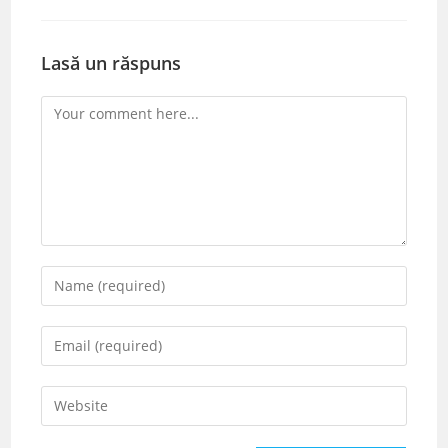
Lasă un răspuns
Comment
Enter
your
name
Enter
or
your
username
email
Enter
to
address
your
comment
to
website