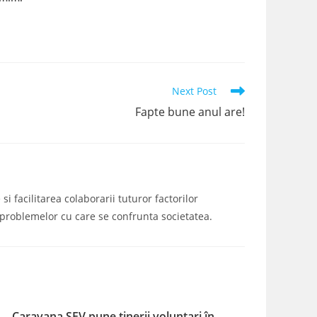
Next Post
Fapte bune anul are!
i facilitarea colaborarii tuturor factorilor
a problemelor cu care se confrunta societatea.
Caravana SEV pune tinerii voluntari în