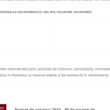
ATIONALA A VOLUNTARIATULUI
,
SDG 2019
,
VOLUNTARI
,
VOLUNTARIAT
a voluntariatul prin activitati de instruire, consultanta, cercetare s
iatul in Romania ca resursa viabila si de neinlocuit in solutionare
Portret de voluntar 2010 – 89 de povești de