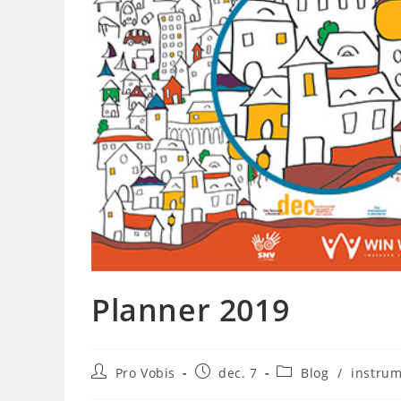
Planner 2019
Post
Post
Post
Pro Vobis
dec. 7
Blog
/
instru
author:
published:
category: