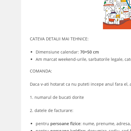
CATEVA DETALII MAI TEHNICE:
Dimensiune calendar:
70×50 cm
Am marcat weekend-urile, sarbatorile legale, cat
COMANDA:
Daca v-ati hotarat ca nu puteti incepe anul fara el,
1. numarul de bucati dorite
2. datele de facturare:
pentru
persoane fizice
: nume, prenume, adresa,
pentru
persoane juridice
: denumire, sediu, cod 