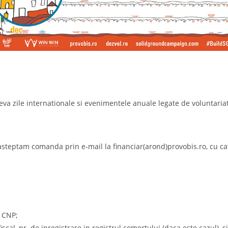
eva zile internationale si evenimentele anuale legate de voluntariat
 asteptam comanda prin e-mail la financiar(arond)provobis.ro, cu ca
 CNP;
fiscal, nr. de inregistrare in registrul comertului (daca este cazul