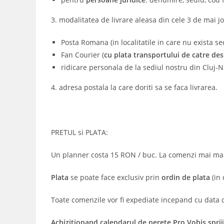
3. modalitatea de livrare aleasa din cele 3 de mai jo
Posta Romana (in localitatile in care nu exista se
Fan Courier (
cu plata transportului de catre des
ridicare personala de la sediul nostru din Cluj-Nap
4. adresa postala la care doriti sa se faca livrarea.
PRETUL si PLATA:
Un planner costa 15 RON / buc. La comenzi mai mar
Plata
se poate face exclusiv prin
ordin de plata
(in
Toate comenzile vor fi expediate incepand cu data
Achizitionand calendarul de perete Pro Vobis sprij