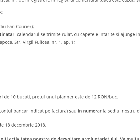
s:
diu Fan Courier);
tinatar
; calendarul se trimite rulat, cu capetele intarite si ajunge i
oca, Str. Virgil Fulicea, nr. 1, ap. 1;
i de 10 bucati, pretul unui planner este de 12 RON/buc.
 contul bancar indicat pe factura) sau
in numerar
la sediul nostru di
 de 18 decembrie 2018.
initi activitatea noastra de dezvoltare a voluntariatului. Va mult