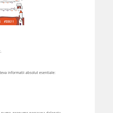
.
teva informatii absolut esentiale:
), si nume, prenume persoana delegata