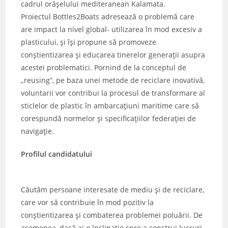
cadrul orășelului mediteranean Kalamata.
Proiectul Bottles2Boats adresează o problemă care
are impact la nivel global- utilizarea în mod excesiv a
plasticului, și își propune să promoveze
conștientizarea și educarea tinerelor generații asupra
acestei problematici. Pornind de la conceptul de
„reusing”, pe baza unei metode de reciclare inovativă,
voluntarii vor contribui la procesul de transformare al
sticlelor de plastic în ambarcațiuni maritime care să
corespundă normelor și specificațiilor federației de
navigație.
Profilul candidatului
Căutăm persoane interesate de mediu și de reciclare,
care vor să contribuie în mod pozitiv la
conștientizarea și combaterea problemei poluării. De
asemenea, dacă ai o înclinație spre a construi lucruri