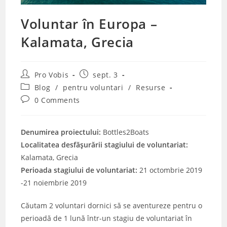
Voluntar în Europa –
Kalamata, Grecia
Post
Post
Pro Vobis
sept. 3
author:
published:
Post
Blog
/
pentru voluntari
/
Resurse
category:
Post
0 Comments
comments:
Denumirea proiectului:
Bottles2Boats
Localitatea desfășurării stagiului de voluntariat:
Kalamata, Grecia
Perioada stagiului de voluntariat:
21 octombrie 2019
-21 noiembrie 2019
Căutam 2 voluntari dornici să se aventureze pentru o
perioadă de 1 lună într-un stagiu de voluntariat în