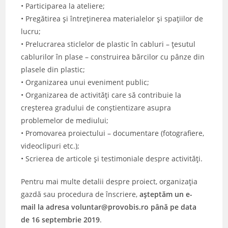
• Participarea la ateliere;
• Pregătirea și întreținerea materialelor și spațiilor de
lucru;
• Prelucrarea sticlelor de plastic în cabluri – țesutul
cablurilor în plase – construirea bărcilor cu pânze din
plasele din plastic;
• Organizarea unui eveniment public;
• Organizarea de activități care să contribuie la
creșterea gradului de conștientizare asupra
problemelor de mediului;
• Promovarea proiectului – documentare (fotografiere,
videoclipuri etc.);
• Scrierea de articole și testimoniale despre activități.
Pentru mai multe detalii despre proiect, organizația
gazdă sau procedura de înscriere,
așteptăm un e-
mail la adresa voluntar@provobis.ro până pe data
de 16 septembrie 2019
.