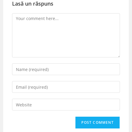
Lasă un răspuns
Comment
Enter
your
name
Enter
or
your
username
email
Enter
to
address
your
comment
to
website
comment
URL
(optional)