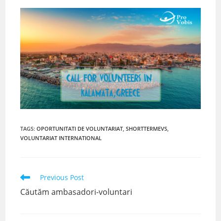
TAGS
:
OPORTUNITATI DE VOLUNTARIAT
,
SHORTTERMEVS
,
VOLUNTARIAT INTERNATIONAL
Read
Previous Post
more
Căutăm ambasadori-voluntari
articles