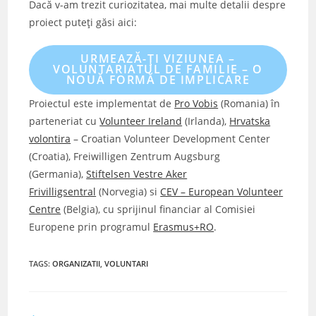
Dacă v-am trezit curiozitatea, mai multe detalii despre
proiect puteți găsi aici:
URMEAZĂ-ȚI VIZIUNEA –
VOLUNTARIATUL DE FAMILIE – O
NOUĂ FORMĂ DE IMPLICARE
Proiectul este implementat de
Pro Vobis
(Romania) în
parteneriat cu
Volunteer Ireland
(Irlanda),
Hrvatska
volontira
– Croatian Volunteer Development Center
(Croatia), Freiwilligen Zentrum Augsburg
(Germania),
Stiftelsen Vestre Aker
Frivilligsentral
(Norvegia) si
CEV – European Volunteer
Centre
(Belgia), cu sprijinul financiar al Comisiei
Europene prin programul
Erasmus+RO
.
TAGS
:
ORGANIZATII
,
VOLUNTARI