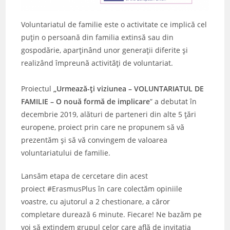
Voluntariatul de familie este o activitate ce implică cel
puțin o persoană din familia extinsă sau din
gospodărie, aparținând unor generații diferite și
realizând împreună activități de voluntariat.
Proiectul
„Urmează-ți viziunea – VOLUNTARIATUL DE
FAMILIE – O nouă formă de implicare
” a debutat în
decembrie 2019, alături de parteneri din alte 5 țări
europene, proiect prin care ne propunem să vă
prezentăm și să vă convingem de valoarea
voluntariatului de familie.
Lansăm etapa de cercetare din acest
proiect #ErasmusPlus în care colectăm opiniile
voastre, cu ajutorul a 2 chestionare, a căror
completare durează 6 minute. Fiecare! Ne bazăm pe
voi să extindem grupul celor care află de invitația