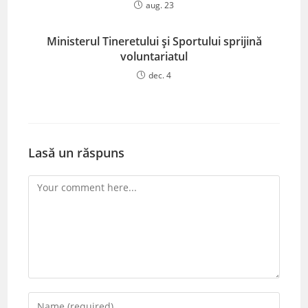
aug. 23
Ministerul Tineretului și Sportului sprijină
voluntariatul
dec. 4
Lasă un răspuns
Comment
Enter