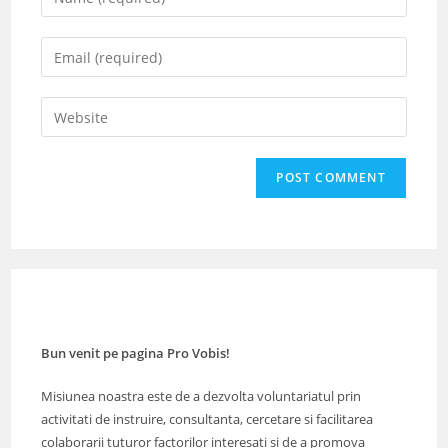
your
name
Enter
or
your
username
email
Enter
to
address
your
comment
to
website
comment
URL
(optional)
Bun venit pe pagina Pro Vobis!
Misiunea noastra este de a dezvolta voluntariatul prin
activitati de instruire, consultanta, cercetare si facilitarea
colaborarii tuturor factorilor interesati si de a promova