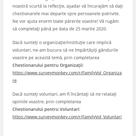
noastră scurtă la reflecție, așadar vă încurajăm să dați
chestionarele mai departe spre persoanele potrivite.
Ne vor ajuta enorm toate părerile voastre! Vă rugăm
să completați până pe data de 25 martie 2020.
Dacă sunteți o organizație/instituție care implică
voluntari, ne-am bucura să ne împărtășiți gândurile
voastre pe această temă, prin completarea
Chestionarului pentru Organizații
:
https://www.surveymonkey.com/r/FamilyVol_Organiza
re
Dacă sunteți voluntari, am fi încântați să ne relatați
opiniile voastre, prin completarea
Chestionarului pentru Voluntari
:
https://www.surveymonkey.com/r/FamilyVol_Voluntari