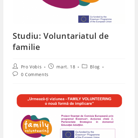
Studiu: Voluntariatul de
familie
Post
Post
Post
Pro Vobis
mart. 18
Blog
author:
published:
category:
Post
0 Comments
comments: