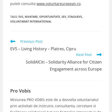
puteti consulta
www.voluntareuropean.ro
.
TAGS
:
EVS
,
INVATARE
,
OPORTUNITATE
,
SEV
,
STAGIUEVS
,
VOLUNTARIAT INTERNATIONAL
Read
Previous Post
more
EVS – Living History – Platres, Cipru
articles
Next Post
SolidAlCiti – Solidarity Alliance for Citizen
Engagement across Europe
Pro Vobis
Misiunea PRO VOBIS este de a dezvolta voluntariatul
prin activitati de instruire, consultanta, cercetare si