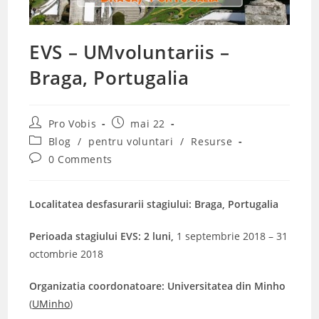
EVS – UMvoluntariis –
Braga, Portugalia
Post
Post
Pro Vobis
mai 22
author:
published:
Post
Blog
/
pentru voluntari
/
Resurse
category:
Post
0 Comments
comments:
Localitatea desfasurarii stagiului: Braga, Portugalia
Perioada stagiului EVS:
2 luni,
1 septembrie 2018 – 31
octombrie 2018
O
rganizatia coordonatoare: Universitatea din Minho
(
UMinho
)