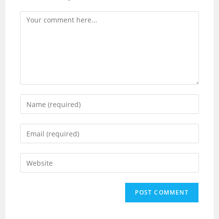
Comment
Enter
your
name
Enter
or
your
username
email
Enter
to
address
your
comment
to
website
comment
URL
(optional)