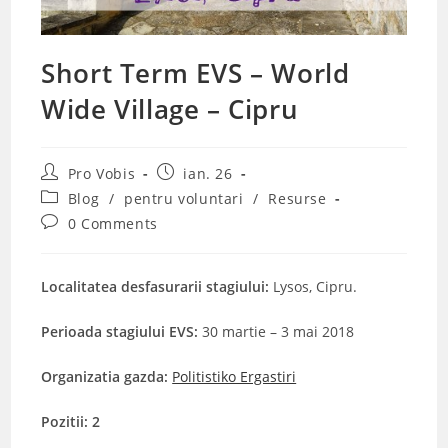
Short Term EVS – World
Wide Village – Cipru
Post
Post
Pro Vobis
ian. 26
author:
published:
Post
Blog
/
pentru voluntari
/
Resurse
category:
Post
0 Comments
comments:
Localitatea desfasurarii stagiului:
Lysos, Cipru.
Perioada stagiului EVS:
30 martie – 3 mai 2018
Organizatia gazda:
Politistiko Ergastiri
Pozitii: 2