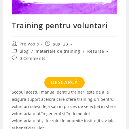
Training pentru voluntari
Post
Post
Pro Vobis
aug. 23
author:
published:
Post
Blog
/
materiale de training
/
Resurse
category:
Post
0 Comments
comments:
DESCARCĂ
Scopul acestui manual pentru traineri este de a le
asigura suport acelora care oferă training-uri pentru
voluntari (aleși deja sau în proces de selecție) în sfera
voluntariatului în general și în domeniul
voluntariatului și lucrului în anumite instituții sociale
și beneficiarii lor.