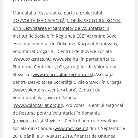
Manualul a fost creat ca parte a proiectului
“DEZVOLTAREA CAPACITĂȚILOR ÎN SECTORUL SOCIAL
prin Dezvoltarea Programelor de Voluntariat în
Instituțiile Sociale în Regiunea CEE”
Acronim: SoVol
este implementat de Önkéntes Központ Alapítvány,
Voluntariat Ungaria – Centrul de Inovare Socială
(
www.onkentes.hu
,
www.oka.hu
) în parteneriat cu
Platforma Centrelor și Organzațiilor de Voluntariat,
Slovacia, (
www.dobrovolnickecentra.sk
), Asociația
pentru Dezvoltarea Societății Civile SMART în Croația,
(
www.volonterski-centar-ri.org
), Centrul de
Voluntariat, Varșovia în Polonia
(
www.wolontariat.org.pl
), Pro Vobis – Centrul Național
de Resurse pentru Voluntariat în Romania,
(
provobis.ro
) și Movisie – Centrul pentru dezvoltare
socială din Olanda, (
www.movisie.nl
) din 1 Septembrie
2016 până la 31 August 2019, finanțat de Uniunea