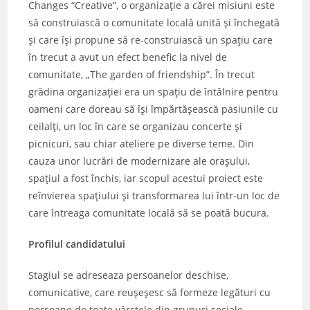
Changes “Creative”, o organizație a cărei misiuni este
să construiască o comunitate locală unită și închegată
și care își propune să re-construiască un spațiu care
în trecut a avut un efect benefic la nivel de
comunitate, „The garden of friendship”. În trecut
grădina organizației era un spațiu de întâlnire pentru
oameni care doreau să își împărtășească pasiunile cu
ceilalți, un loc în care se organizau concerte și
picnicuri, sau chiar ateliere pe diverse teme. Din
cauza unor lucrări de modernizare ale orașului,
spațiul a fost închis, iar scopul acestui proiect este
reînvierea spațiului și transformarea lui într-un loc de
care întreaga comunitate locală să se poată bucura.
Profilul candidatului
Stagiul se adreseaza persoanelor deschise,
comunicative, care reușeșesc să formeze legături cu
persoane de toate vârstele din grupuri sociale