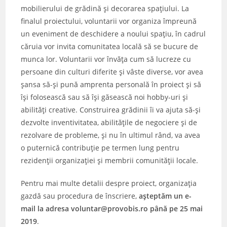
mobilierului de grădină și decorarea spațiului. La
finalul proiectului, voluntarii vor organiza împreună
un eveniment de deschidere a noului spațiu, în cadrul
căruia vor invita comunitatea locală să se bucure de
munca lor. Voluntarii vor învăța cum să lucreze cu
persoane din culturi diferite și vâste diverse, vor avea
șansa să-și pună amprenta personală în proiect și să
își folosească sau să își găsească noi hobby-uri și
abilități creative. Construirea grădinii îi va ajuta să-și
dezvolte inventivitatea, abilitățile de negociere și de
rezolvare de probleme, și nu în ultimul rând, va avea
o puternică contribuție pe termen lung pentru
rezidenții organizației și membrii comunității locale.
Pentru mai multe detalii despre proiect, organizația
gazdă sau procedura de înscriere,
așteptăm un e-
mail la adresa voluntar@provobis.ro până pe 25 mai
2019
.