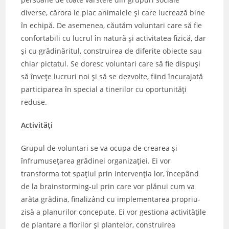
diverse, cărora le plac animalele și care lucrează bine
în echipă. De asemenea, căutăm voluntari care să fie
confortabili cu lucrul în natură și activitatea fizică, dar
și cu grădinăritul, construirea de diferite obiecte sau
chiar pictatul. Se doresc voluntari care să fie dispuși
să învețe lucruri noi și să se dezvolte, fiind încurajată
participarea în special a tinerilor cu oportunități
reduse.
Activități
Grupul de voluntari se va ocupa de crearea și
înfrumusețarea grădinei organizației. Ei vor
transforma tot spațiul prin intervenția lor, începând
de la brainstorming-ul prin care vor plănui cum va
arăta grădina, finalizând cu implementarea propriu-
zisă a planurilor concepute. Ei vor gestiona activitățile
de plantare a florilor și plantelor, construirea