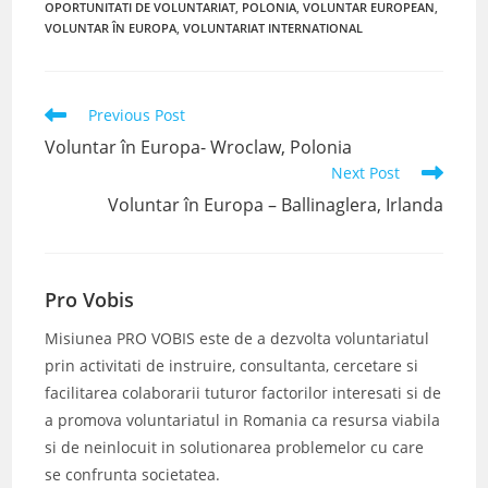
OPORTUNITATI DE VOLUNTARIAT
,
POLONIA
,
VOLUNTAR EUROPEAN
,
VOLUNTAR ÎN EUROPA
,
VOLUNTARIAT INTERNATIONAL
Read
Previous Post
more
Voluntar în Europa- Wroclaw, Polonia
articles
Next Post
Voluntar în Europa – Ballinaglera, Irlanda
Pro Vobis
Misiunea PRO VOBIS este de a dezvolta voluntariatul
prin activitati de instruire, consultanta, cercetare si
facilitarea colaborarii tuturor factorilor interesati si de
a promova voluntariatul in Romania ca resursa viabila
si de neinlocuit in solutionarea problemelor cu care
se confrunta societatea.