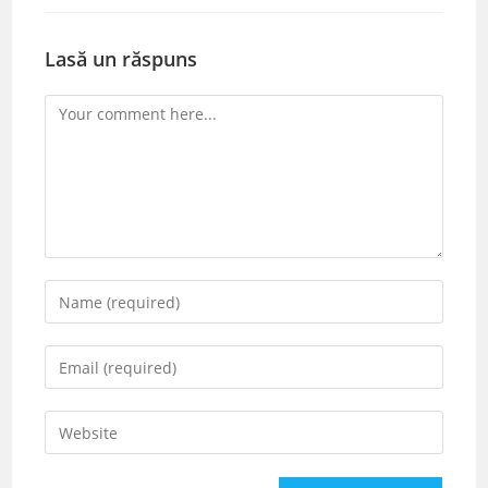
Lasă un răspuns
Comment
Enter
your
name
Enter
or
your
username
email
Enter
to
address
your
comment
to
website