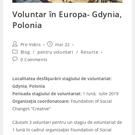
Voluntar în Europa- Gdynia,
Polonia
Post
Post
Pro Vobis
mai 22
author:
published:
Post
Blog
/
pentru voluntari
/
Resurse
category:
Post
0 Comments
comments:
Localitatea desfășurării stagiului de voluntariat:
Gdynia, Polonia
Perioada stagiului de voluntariat:
1 lună, Iulie 2019
Organizația coordonatoare:
Foundation of Social
Changes “Creative”
Căutam 3 voluntari pentru un stagiu de voluntariat de
1 lună în cadrul organizației Foundation of Social