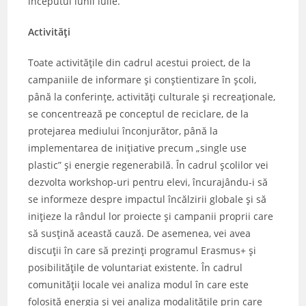
începutul lunii iulie.
Activități
Toate activitățile din cadrul acestui proiect, de la
campaniile de informare și conștientizare în școli,
până la conferințe, activități culturale și recreaționale,
se concentrează pe conceptul de reciclare, de la
protejarea mediului înconjurător, până la
implementarea de inițiative precum „single use
plastic” și energie regenerabilă. În cadrul școlilor vei
dezvolta workshop-uri pentru elevi, încurajându-i să
se informeze despre impactul încălzirii globale și să
inițieze la rândul lor proiecte și campanii proprii care
să susțină această cauză. De asemenea, vei avea
discuții în care să prezinți programul Erasmus+ și
posibilitățile de voluntariat existente. În cadrul
comunității locale vei analiza modul în care este
folosită energia și vei analiza modalitățile prin care