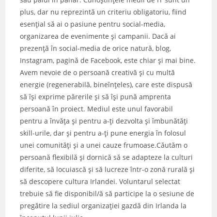
plus, dar nu reprezintă un criteriu obligatoriu, fiind
esențial să ai o pasiune pentru social-media,
organizarea de evenimente și campanii. Dacă ai
prezență în social-media de orice natură, blog,
Instagram, pagină de Facebook, este chiar și mai bine.
Avem nevoie de o persoană creativă și cu multă
energie (regenerabilă, bineînțeles), care este dispusă
să își exprime părerile și să își pună amprenta
persoană în proiect. Mediul este unul favorabil
pentru a învăța și pentru a-ți dezvolta și îmbunătăți
skill-urile, dar și pentru a-ți pune energia în folosul
unei comunități și a unei cauze frumoase.Căutăm o
persoană flexibilă și dornică să se adapteze la culturi
diferite, să locuiască și să lucreze într-o zonă rurală și
să descopere cultura Irlandei. Voluntarul selectat
trebuie să fie disponibil/ă să participe la o sesiune de
pregătire la sediul organizației gazdă din Irlanda la