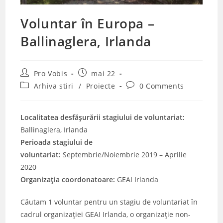
Voluntar în Europa –
Ballinaglera, Irlanda
Post
Post
Pro Vobis
mai 22
author:
published:
Post
Post
Arhiva stiri
/
Proiecte
0 Comments
category:
comments:
Localitatea desfășurării stagiului de voluntariat:
Ballinaglera, Irlanda
Perioada stagiului de
voluntariat:
Septembrie/Noiembrie 2019 – Aprilie
2020
Organizația coordonatoare:
GEAI Irlanda
Căutam 1 voluntar pentru un stagiu de voluntariat în
cadrul organizației GEAI Irlanda, o organizație non-