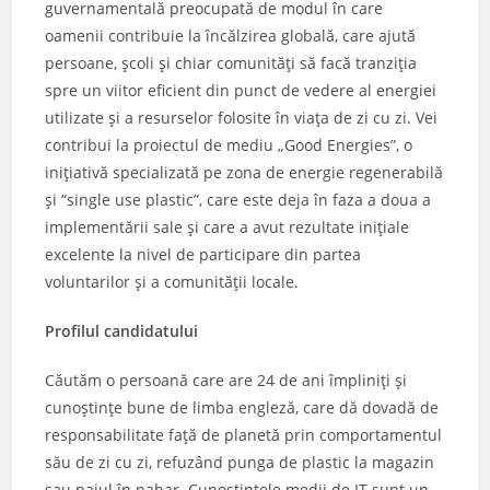
guvernamentală preocupată de modul în care
oamenii contribuie la încălzirea globală, care ajută
persoane, școli și chiar comunități să facă tranziția
spre un viitor eficient din punct de vedere al energiei
utilizate și a resurselor folosite în viața de zi cu zi. Vei
contribui la proiectul de mediu „Good Energies”, o
inițiativă specializată pe zona de energie regenerabilă
și “single use plastic”, care este deja în faza a doua a
implementării sale și care a avut rezultate inițiale
excelente la nivel de participare din partea
voluntarilor și a comunității locale.
Profilul candidatului
Căutăm o persoană care are 24 de ani împliniți și
cunoștințe bune de limba engleză, care dă dovadă de
responsabilitate față de planetă prin comportamentul
său de zi cu zi, refuzând punga de plastic la magazin
sau paiul în pahar. Cunoștințele medii de IT sunt un