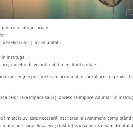
entru instituții sociale
lor
 beneficiarilor și a comunității
în instituție
rogramelor de voluntariat din instituții sociale.
n experiențele pe care le-am acumulat în cadrul acestui proiect la s
a celor care implică sau își doresc să implice voluntari în instituții
ind limitat la 30, este necesară înscrierea la eveniment, completân
ai multe persoane din aceeași instituție, însă ne rezervăm dreptul d