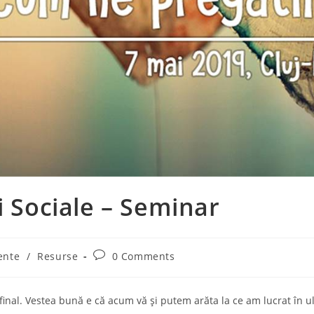
ii Sociale – Seminar
Post
ente
/
Resurse
0 Comments
comments:
inal. Vestea bună e că acum vă și putem arăta la ce am lucrat în ult