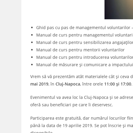
Ghid pas cu pas de managementul voluntarilor – p
Manual de curs pentru managementul voluntari
Manual de curs pentru sensibilizarea angajaților,
Manual de curs pentru mentorii voluntarilor
Manual de curs pentru introducerea voluntarilor 
Manual de măsurare și comunicare a impactului p
Vrem să vă prezentăm atât materialele cât și ceva di
mai 2019
, în
Cluj-Napoca
, între orele
11:00 și 17:00
.
Evenimentul va avea loc la Cluj-Napoca și se adreseaz
oferă sau beneficiari pe care îi deservesc.
Participarea este gratuită, dar numărul locurilor fi
până la data de 19 aprilie 2019. Se pot înscrie și m
disponibile.