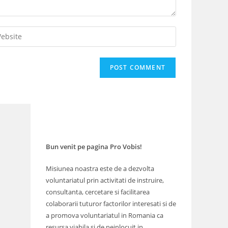
er
r
site
L
tional)
Bun venit pe pagina Pro Vobis!
Misiunea noastra este de a dezvolta
voluntariatul prin activitati de instruire,
consultanta, cercetare si facilitarea
colaborarii tuturor factorilor interesati si de
a promova voluntariatul in Romania ca
resursa viabila si de neinlocuit in