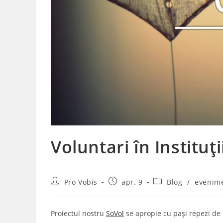
Voluntari în Instituț
Post
Post
Post
Pro Vobis
apr. 9
Blog
/
evenim
author:
published:
category:
Proiectul nostru
SoVol
se apropie cu pași repezi de f