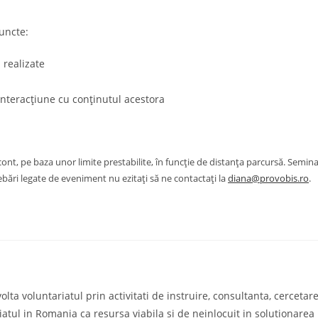
uncte:
 realizate
 interacțiune cu conținutul acestora
cont, pe baza unor limite prestabilite, în funcție de distanța parcursă. Semina
ebări legate de eveniment nu ezitați să ne contactați la
diana@provobis.ro
.
a voluntariatul prin activitati de instruire, consultanta, cercetare s
iatul in Romania ca resursa viabila si de neinlocuit in solutionare