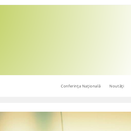
Conferința Națională
Noutăți