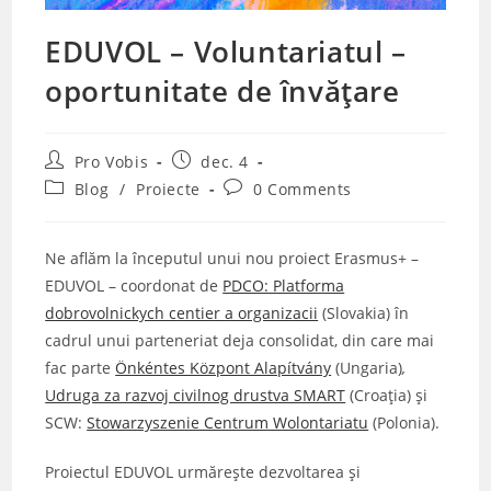
EDUVOL – Voluntariatul –
oportunitate de învățare
Post
Post
Pro Vobis
dec. 4
author:
published:
Post
Post
Blog
/
Proiecte
0 Comments
category:
comments:
Ne aflăm la începutul unui nou proiect Erasmus+ –
EDUVOL – coordonat de
PDCO: Platforma
dobrovolnickych centier a organizacii
(Slovakia) în
cadrul unui parteneriat deja consolidat, din care mai
fac parte
Önkéntes Központ Alapítvány
(Ungaria)
,
Udruga za razvoj civilnog drustva SMART
(Croația) și
SCW:
Stowarzyszenie Centrum Wolontariatu
(Polonia).
Proiectul EDUVOL urmărește dezvoltarea și