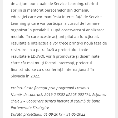
de acțiuni punctuale de Service Learning, oferind
sprijin și mentorat persoanelor din domeniul
educației care vor manifesta interes față de Service
Learning și care vor participa la cursul de formare
organizat în prealabil. După observarea și analizarea
modului în care aceste acțiuni pilot au funcționat,
rezultatele intelectuale vor trece printr-o nouă fază de
revizuire. În a patra fază a proiectului, toate
rezultatele EDUVOL vor fi promovate și diseminate
către cât mai mulți factori interesați, proiectul
finalizându-se cu o conferință internațională în
Slovacia în 2022.
Proiectul este finanțat prin programul Erasmus+.
Număr de contract: 2019-2-SK02-KA205-002174, Acțiunea
cheie 2 – Cooperare pentru inovare și schimb de bune,
Parteneriate Strategice
Durata proiectului: 01-09-2019 – 31-05-2022