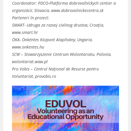
Coordonator: PDCO-Platforma dobrovoľníckych centier a
organizácií, Slovacia, www.dobrovolnickecentra.sk
Parteneri în proiect:
SMART- Udruga za razvoj civilnog drustva, Croația,
www.smart.hr
ÖKA- Önkéntes Központ Alapítvány, Ungaria,
www.onkentes.hu
SCW – Stowarzyszenie Centrum Wolontariatu, Polonia,
wolontariat.waw.pl
Pro Vobis – Centrul Național de Resurse pentru
Voluntariat, provobis.ro