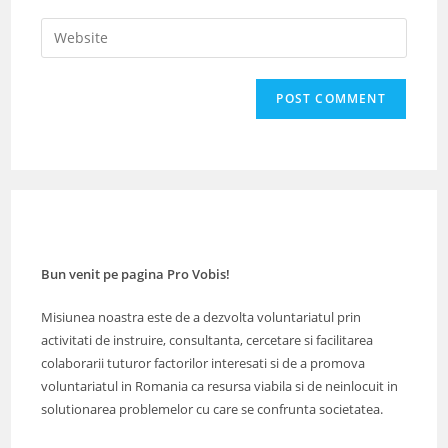
username
email
Enter
to
address
your
comment
to
website
comment
URL
(optional)
Bun venit pe pagina Pro Vobis!
Misiunea noastra este de a dezvolta voluntariatul prin
activitati de instruire, consultanta, cercetare si facilitarea
colaborarii tuturor factorilor interesati si de a promova
voluntariatul in Romania ca resursa viabila si de neinlocuit in
solutionarea problemelor cu care se confrunta societatea.