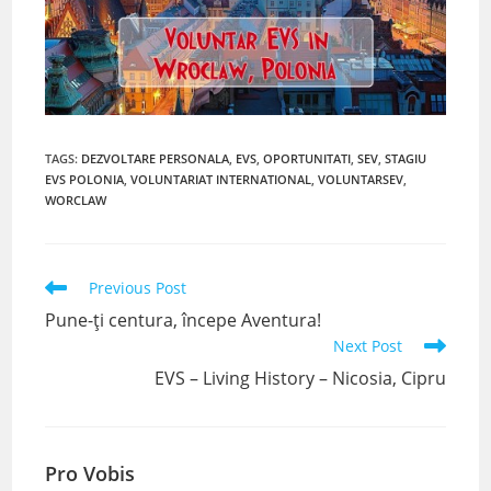
TAGS
:
DEZVOLTARE PERSONALA
,
EVS
,
OPORTUNITATI
,
SEV
,
STAGIU
EVS POLONIA
,
VOLUNTARIAT INTERNATIONAL
,
VOLUNTARSEV
,
WORCLAW
Read
Previous Post
more
Pune-ți centura, începe Aventura!
articles
Next Post
EVS – Living History – Nicosia, Cipru
Pro Vobis