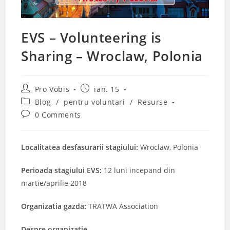
EVS – Volunteering is
Sharing – Wroclaw, Polonia
Post
Post
Pro Vobis
ian. 15
author:
published:
Post
Blog
/
pentru voluntari
/
Resurse
category:
Post
0 Comments
comments:
Localitatea desfasurarii stagiului:
Wroclaw, Polonia
Perioada stagiului EVS:
12 luni incepand din
martie/aprilie 2018
Organizatia gazda:
TRATWA Association
Despre organizatie