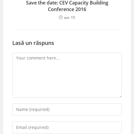
Save the date: CEV Capacity Building
Conference 2016
oct. 15
Lasă un răspuns
Comment
Enter
your
name
Enter
or
your