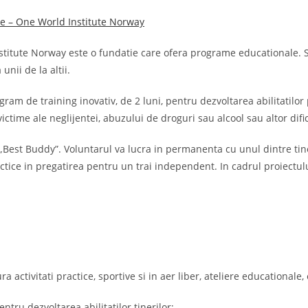
le – One World Institute Norway
stitute Norway este o fundatie care ofera programe educationale.
nii de la altii.
ram de training inovativ, de 2 luni, pentru dezvoltarea abilitatilor p
victime ale neglijentei, abuzului de droguri sau alcool sau altor dific
„Best Buddy”. Voluntarul va lucra in permanenta cu unul dintre tin
ctice in pregatirea pentru un trai independent. In cadrul proiectului
 activitati practice, sportive si in aer liber, ateliere educationale, 
entru dezvoltarea abilitatilor tinerilor;