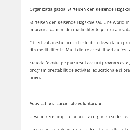
Organizatia gazda:
Stiftelsen den Reisende Høgsko
Stiftelsen den Reisende Høgskole sau One World In
impreuna oameni din medii diferite pentru a invata u
Obiectivul acestui proiect este de a dezvolta un prog
din medii diferite. Multi dintre acesti tineri au fost 
Metoda folosita pe parcursul acestui program este 
program prestabilit de activitati educationale si pra
tineri.
Activitatile si sarcini ale voluntarului:
– va petrece timp cu tanarul, va organiza si desfasura
– va organiza training-uri practice si alte activitati p