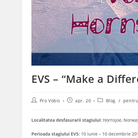
EVS – “Make a Differ
Post
Post
Post
Pro Vobis
apr. 20
Blog
/
pentru
author:
published:
category:
Localitatea desfasurarii stagiului:
Hornsjoe, Norwa
Perioada stagiului EVS:
10 iunie – 10 decembrie 20