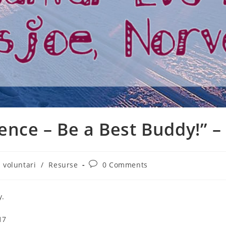
ence – Be a Best Buddy!” –
Post
 voluntari
/
Resurse
0 Comments
comments:
y.
17