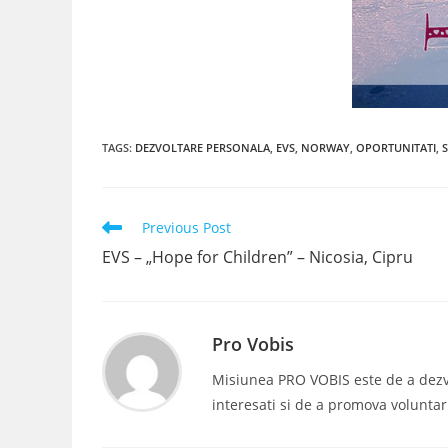
TAGS
:
DEZVOLTARE PERSONALA
,
EVS
,
NORWAY
,
OPORTUNITATI
,
Read
Previous Post
more
EVS – „Hope for Children” – Nicosia, Cipru
articles
Pro Vobis
Misiunea PRO VOBIS este de a dezvolt
interesati si de a promova voluntar